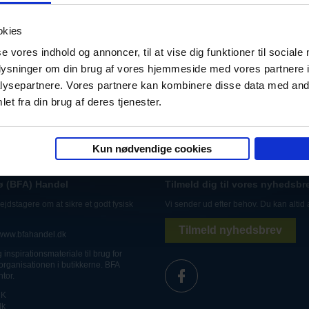
okies
se vores indhold og annoncer, til at vise dig funktioner til sociale
oplysninger om din brug af vores hjemmeside med vores partnere i
ysepartnere. Vores partnere kan kombinere disse data med andr
et fra din brug af deres tjenester.
Kun nødvendige cookies
ø (BFA) Handel
Tilmeld dig til vores nyhedsbr
jdstagere om at sikre et godt fysisk
Vi sender ud efter behov. Du kan altid 
Tilmeld nyhedsbrev
www.bfahandel.dk
inspirationsmateriale til brug for
organisationen i butikkerne. BFA
tor.
 K
dk