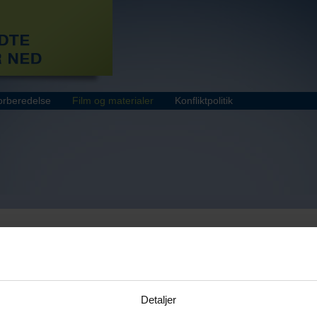
rberedelse
Film og materialer
Konfliktpolitik
Detaljer