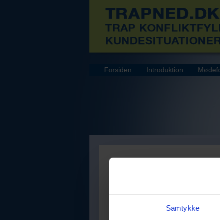
Forsiden
Introduktion
Mødefo
Samtykke