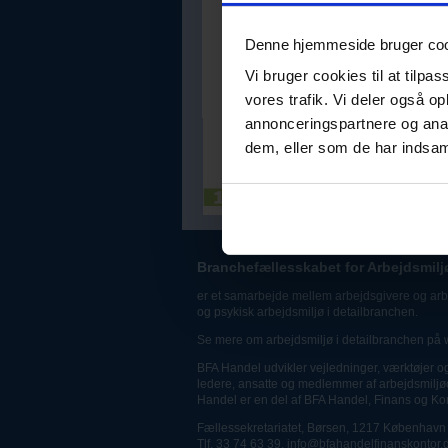
Denne hjemmeside bruger co
Vi bruger cookies til at tilpas
vores trafik. Vi deler også 
annonceringspartnere og anal
dem, eller som de har indsaml
Branchefællesskabet for Arbejdsmilj
er et samarbejde mellem arbejdsgivere og arbe
og psykisk arbejdsmiljø i detailbranchen.
Se mere om arbejdsmiljø i detailbranchen på
BFA Handel udvikler vejledninger, værktøjer og 
ledere, ansatte og medlemmer af arbejdsmiljø
Handel er en del af BFA Handel, Finans og Kon
Fællessekretariatet, Børsen, 1217 København
Tlf. 33 74 63 39,
info@bfahandelfinanskontor.