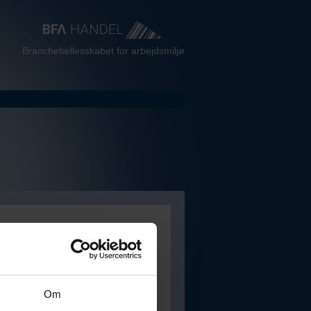
Branchefællesskabet for arbejdsmiljø
Om